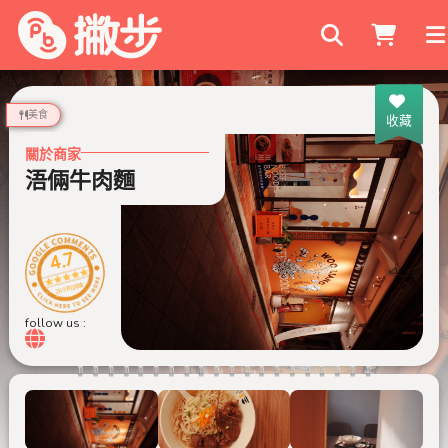
搜尋商家
美食
收藏
關於商家
浯倆牛肉麵
4.7
269 則評論
follow us :