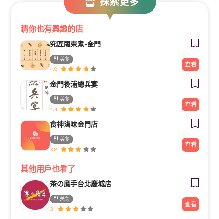
探索更多
猜你也有興趣的店
究匠關東煮-金門
美食
查看
4.8
金門後浦總兵宴
美食
查看
4.4
食神滷味金門店
美食
查看
3.8
其他用戶也看了
茶の魔手台北慶城店
美食
查看
3