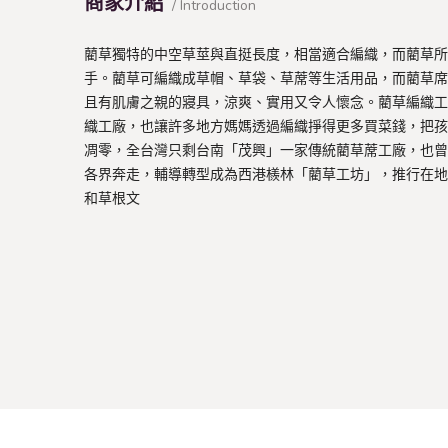
商家介紹
/ Introduction
藺草獨特的中空草莖與直挺長度，相當適合編織，而藺草所
手。藺草可編織成草帽、草袋、草蓆等生活用品，而藺草席
且有肌膚之親的寢具，涼爽、實用又令人懷念。藺草編織工
織工廠，也讓許多地方媽媽透過編織掙得更多買菜錢，把孩
凋零，全台灣只剩台南「茂興」一家傳統藺草蓆工廠，也曾
各界奔走，輔導轉型成為西港檨林「藺草工坊」，推行在地
和草根文