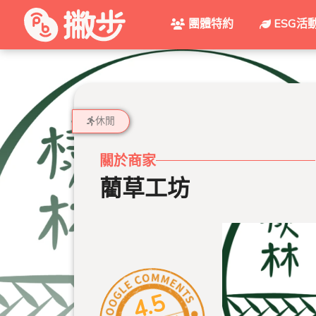
團體特約
ESG活
休閒
關於商家
藺草工坊
4.5