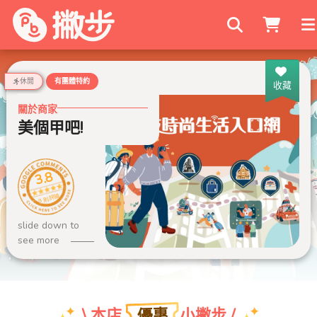
搜尋商家
休閒
有團體特約
收藏
關於商家
美個甲吧!
3.8
9 則評論
slide down to
see more
優惠
\ 本店
小撇步 /