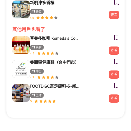
新明津多香樓
美食
查看
4.8
其他用戶也看了
客美多咖啡 Komeda‘s Coffee - 台南小北店
美食
查看
4.2
美而堅健康鞋（台中門市）
零售
查看
4.7
FOOTDISC富足康科技-新光三越-桃園站前店
生活
查看
5