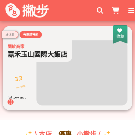
搜尋商家
休閒
有團體特約
收藏
關於商家
嘉禾玉山國際大飯店
3.3
999+ 則評論
follow us :
優惠
\ 本店
小撇步 /