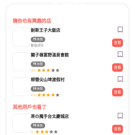
探索更多
猜你也有興趣的店
耐斯王子大飯店
休閒
查看
暫無評分
關子嶺富野溫泉會館
休閒
查看
3.9
柳營尖山埤渡假村
休閒
查看
4.3
其他用戶也看了
茶の魔手台北慶城店
美食
查看
3