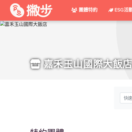
團體特約
ESG活
嘉禾玉山國際大飯