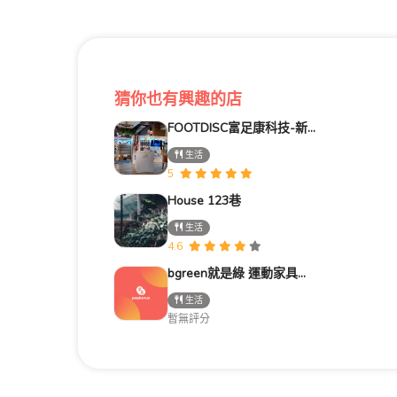
猜你也有興趣的店
FOOTDISC富足康科技-新光三越-西門店
生活
5
House 123巷
生活
4.6
bgreen就是綠 運動家具台南南紡購物中心門市
生活
暫無評分