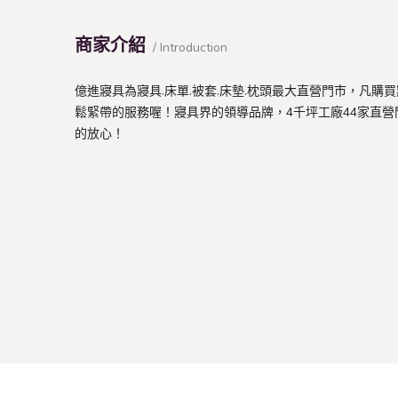
商家介紹
/ Introduction
億進寢具為寢具.床單.被套.床墊.枕頭最大直營門市，凡購
鬆緊帶的服務喔！寢具界的領導品牌，4千坪工廠44家直營
的放心！