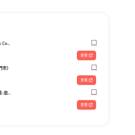
客美多咖啡 Komeda‘s Coffee - 台南小北店
查看
門市）
查看
FOOTDISC富足康科技-忠孝直營門市
查看