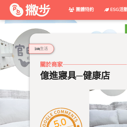
團體特約
ESG活
生活
關於商家
億進寢具─健康店
5.0