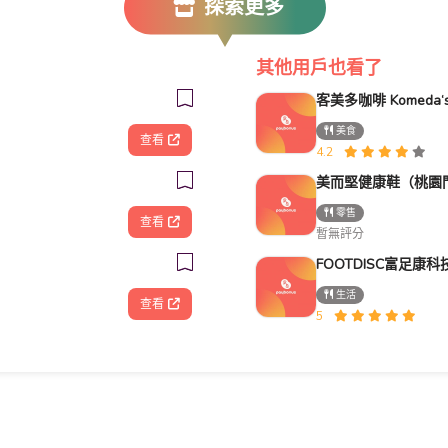
探索更多
其他用戶也看了
美食
查看
4.2
美而堅健康鞋（桃園
零售
查看
暫無評分
生活
查看
5