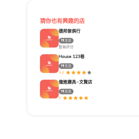
猜你也有興趣的店
德邦傢俱行
生活
暫無評分
House 123巷
生活
4.6
億進寢具─文賢店
生活
5