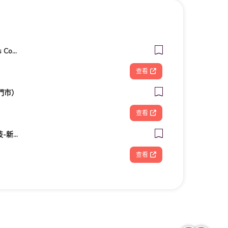
客美多咖啡 Komeda‘s Coffee - 台南小北店
查看
門市）
查看
FOOTDISC富足康科技-新光三越-桃園站前店
查看