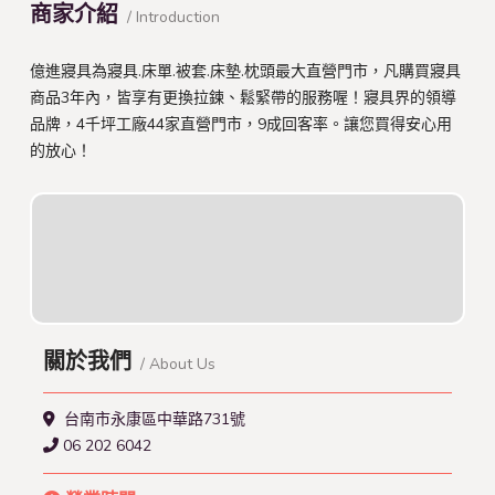
商家介紹
/ Introduction
億進寢具為寢具.床單.被套.床墊.枕頭最大直營門市，凡購買寢具
商品3年內，皆享有更換拉鍊、鬆緊帶的服務喔！寢具界的領導
品牌，4千坪工廠44家直營門市，9成回客率。讓您買得安心用
的放心！
關於我們
/ About Us
台南市永康區中華路731號
06 202 6042