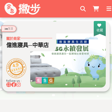
搜尋商家
生活
收藏
關於商家
億進寢具─中華店
4.9
999+ 則評論
follow us :