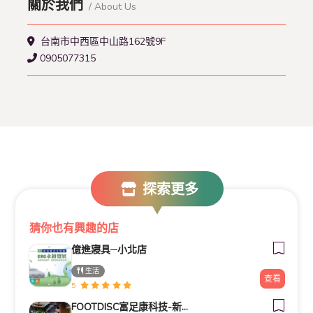
關於我們
/ About Us
台南市中西區中山路162號9F
0905077315
探索更多
猜你也有興趣的店
億進寢具─小北店
生活
查看
5
FOOTDISC富足康科技-新光三越-西門店