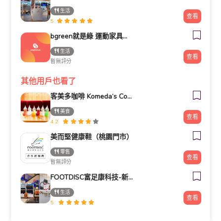
生活
查看
5
bgreen就是綠 運動家具台南南紡購物中心門市
生活
查看
暫無評分
其他用戶也看了
客美多咖啡 Komeda‘s Coffee - 台南小北店
美食
查看
4.2
美而堅健康鞋（桃園門市）
零售
查看
暫無評分
FOOTDISC富足康科技-新光三越-桃園站前店
生活
查看
5