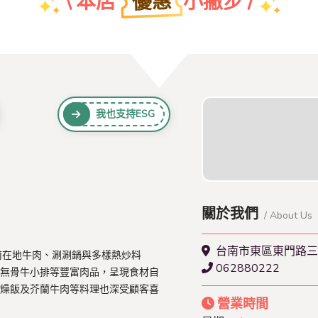
優惠
\ 本店
小撇步 /
團體特約折扣優惠
我也支持ESG
查看本店特約名單
關於我們
/ About Us
台南市東區東門路三
南在地牛肉、涮涮鍋與多樣熱炒料
062880222
無骨牛小排等豐富肉品，呈現食材自
燥飯及芥蘭牛肉等料理也深受顧客喜
營業時間