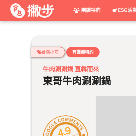
團體特約
ESG活
台灣小吃
有團體特約
牛肉涮涮鍋 直犇而來
東哥牛肉涮涮鍋
4.9