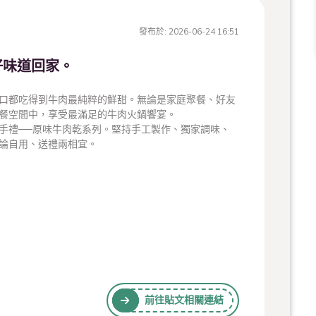
發布於:
2026-06-24 16:51
好味道回家。
口都吃得到牛肉最純粹的鮮甜。無論是家庭聚餐、好友
餐空間中，享受最滿足的牛肉火鍋饗宴。
手禮──原味牛肉乾系列。堅持手工製作、獨家調味、
論自用、送禮兩相宜。
前往貼文相關連結