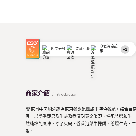
冷氣溫度設
廚餘分類
資源回收
+1
定
商家介紹
/ Introduction
🐮東哥牛肉涮涮鍋為東東餐飲集團旗下特色餐廳，結合台
理，以當季蔬果及牛骨熬煮清甜黃金湯頭，搭配特選和牛、
然純粹的風味。除了火鍋，醬香泡菜牛捲餅、蔥爆牛肉、牛
愛。