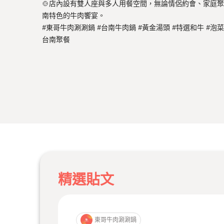
🍲店內設有雙人座與多人用餐空間，無論情侶約會、家庭
南特色的牛肉饗宴。
#東哥牛肉涮涮鍋 #台南牛肉鍋 #黃金湯頭 #特選和牛 #泡菜
台南聚餐
精選貼文
東哥牛肉涮涮鍋