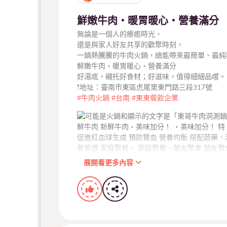
鮮嫩牛肉・暖胃暖心・營養滿分
無論是一個人的療癒時光，
還是與家人好友共享的歡聚時刻，
一鍋熱騰騰的牛肉火鍋，總能帶來最簡單、最純
鮮嫩牛肉・暖胃暖心・營養滿分
好湯底，襯托好食材；好滋味，值得細細品嚐。
𖡡地址：臺南市東區虎尾里東門路三段317號
#牛肉火鍋
#台南
#東東餐飲企業
展開看更多內容