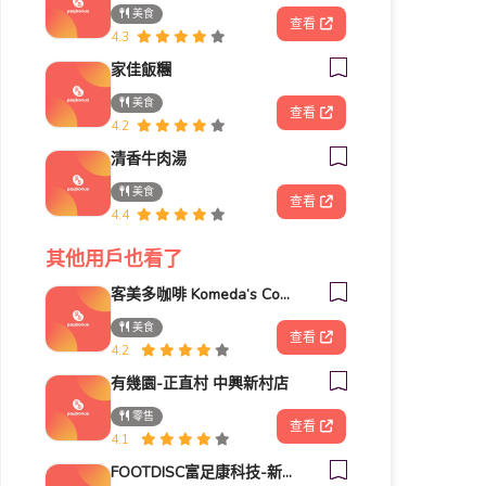
美食
查看
4.3
家佳飯糰
美食
查看
4.2
清香牛肉湯
美食
查看
4.4
其他用戶也看了
客美多咖啡 Komeda‘s Coffee - 台南小北店
美食
查看
4.2
有幾園-正直村 中興新村店
零售
查看
4.1
FOOTDISC富足康科技-新光三越-桃園站前店