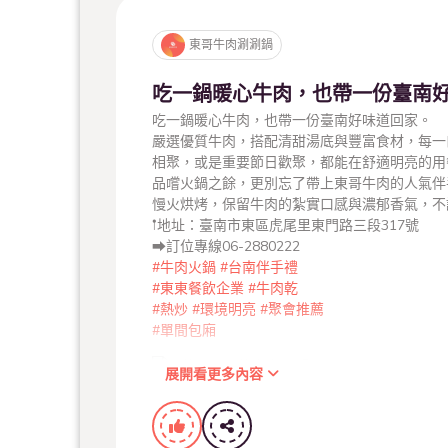
東哥牛肉涮涮鍋
吃一鍋暖心牛肉，也帶一份臺南
吃一鍋暖心牛肉，也帶一份臺南好味道回家。
嚴選優質牛肉，搭配清甜湯底與豐富食材，每一
相聚，或是重要節日歡聚，都能在舒適明亮的用
品嚐火鍋之餘，更別忘了帶上東哥牛肉的人氣伴
慢火烘烤，保留牛肉的紮實口感與濃郁香氣，不
𖡡地址：臺南市東區虎尾里東門路三段317號
➡︎訂位專線06-2880222
#牛肉火鍋
#台南伴手禮
#東東餐飲企業
#牛肉乾
#熱炒
#環境明亮
#聚會推薦
#單間包廂
展開看更多內容