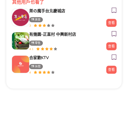
其他用戶也看了
茶の魔手台北慶城店
美食
查看
3
有幾園-正直村 中興新村店
零售
查看
4.1
合家歡KTV
休閒
查看
4