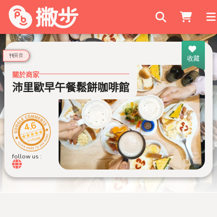
搜尋商家
美食
收藏
關於商家
沛里歐早午餐鬆餅咖啡館
4.6
163 則評論
follow us :