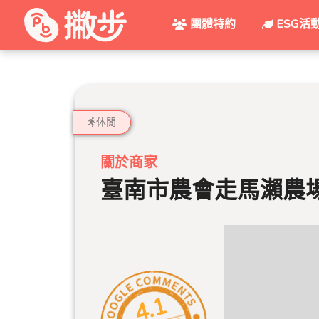
團體特約
ESG活
休閒
關於商家
臺南市農會走馬瀨農
4.1