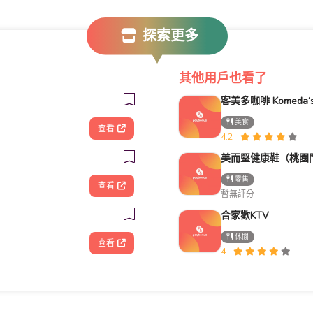
探索更多
其他用戶也看了
美食
查看
4.2
美而堅健康鞋（桃園
零售
查看
暫無評分
合家歡KTV
休閒
查看
4