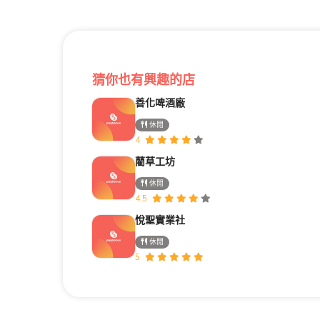
猜你也有興趣的店
善化啤酒廠
休閒
4
藺草工坊
休閒
4.5
悅聖實業社
休閒
5