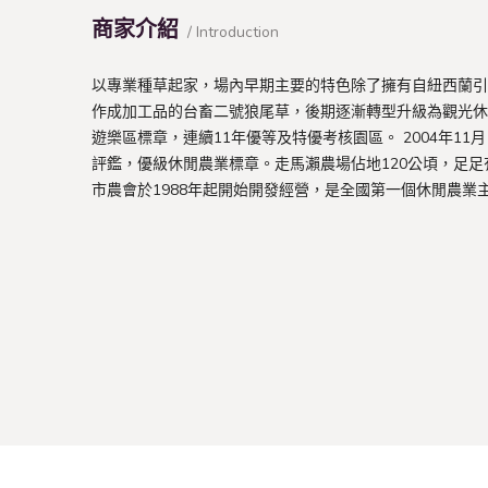
商家介紹
/ Introduction
以專業種草起家，場內早期主要的特色除了擁有自紐西蘭引
作成加工品的台畜二號狼尾草，後期逐漸轉型升級為觀光休
遊樂區標章，連續11年優等及特優考核園區。 2004年1
評鑑，優級休閒農業標章。走馬瀨農場佔地120公頃，足足
市農會於1988年起開始開發經營，是全國第一個休閒農業