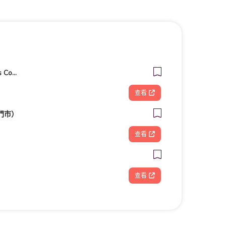
客美多咖啡 Komeda‘s Coffee - 台南小北店
查看
門市）
查看
查看