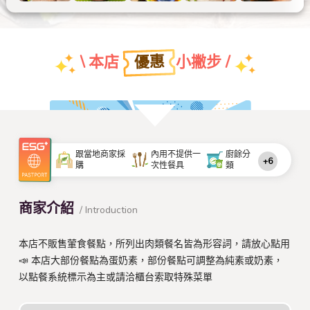
優惠
\ 本店
小撇步 /
團體特約折扣優惠
跟當地商家採
內用不提供一
廚餘分
+6
購
次性餐具
類
查看本店特約名單
商家介紹
/ Introduction
本店不販售葷食餐點，所列出肉類餐名皆為形容詞，請放心點用
📣 本店大部份餐點為蛋奶素，部份餐點可調整為純素或奶素，
以點餐系統標示為主或請洽櫃台索取特殊菜單