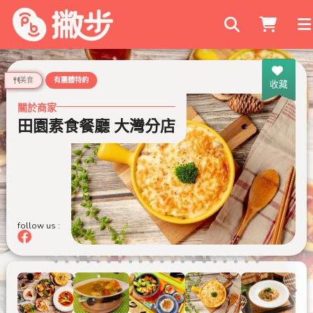
搜尋商家
美食
有團體特約
收藏
關於商家
田園素食餐廳 大灣分店
follow us :