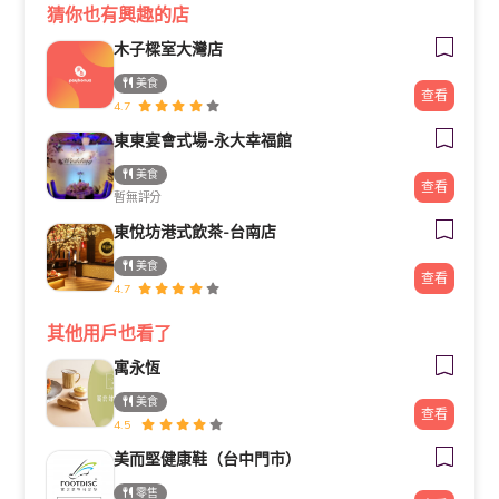
猜你也有興趣的店
木子樑室大灣店
美食
查看
4.7
東東宴會式場-永大幸福館
美食
查看
暫無評分
東悅坊港式飲茶-台南店
美食
查看
4.7
其他用戶也看了
寓永恆
美食
查看
4.5
美而堅健康鞋（台中門市）
零售