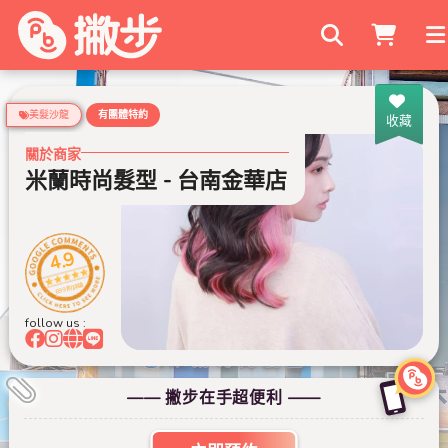
搜尋商家
美髮沙龍
有團體特約
收藏
關於商家
米蘭時尚髮型 - 台南金華店
米蘭時尚髮型
4.9
699 則評論
follow us :
—— 撇步在手超便利 ——