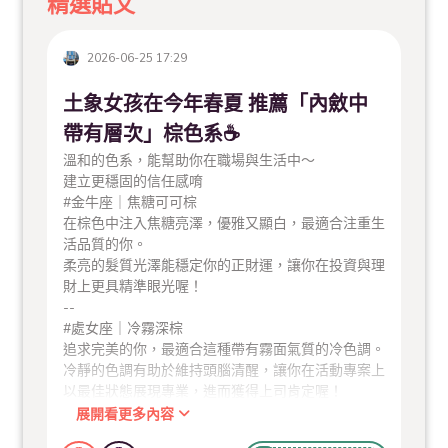
精選貼文
2026-06-25 17:29
土象女孩在今年春夏 推薦「內斂中
帶有層次」棕色系☕
溫和的色系，能幫助你在職場與生活中～
建立更穩固的信任感唷
#金牛座｜焦糖可可棕
在棕色中注入焦糖亮澤，優雅又顯白，最適合注重生
活品質的你。
柔亮的髮質光澤能穩定你的正財運，讓你在投資與理
財上更具精準眼光喔！
--
#處女座｜冷霧深棕
追求完美的你，最適合這種帶有霧面氣質的冷色調。
冷靜的色調有助於維持頭腦清醒，讓你在活動專案上
以最佳狀態展現專業，進而獲得上司肯定喔！
--
展開看更多內容
#魔羯座｜黑茶深棕