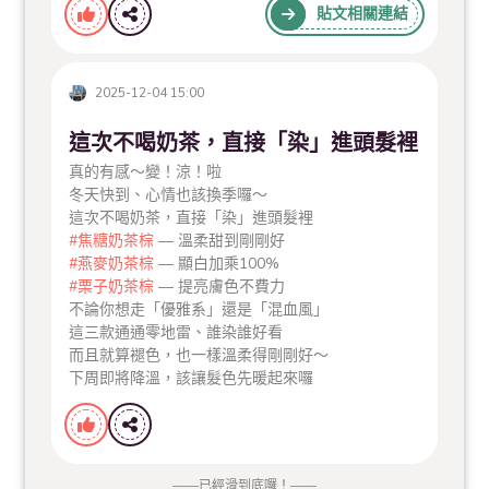
黑茶色在光線下會透出微量棕色，猶如魔羯藏於低調
貼文相關連結
裡的細節。
深色調帶來的沉穩，在帶領團隊時將更具說服力，工
作也會更得心應手呢！
2025-12-04 15:00
．﹒‧°∴°☆．﹒‧°∴°﹒☆°．﹒‧°∴°☆
#更多星座配色
這次不喝奶茶，直接「染」進頭髮裡
「用初春特調‧2026染出你的好運！」
https://www.milanhair.com.tw/column/detail/84/
真的有感～變！涼！啦
#三月限定活動即將到期
冬天快到、心情也該換季囉～
指定燙or染、洗+護流程 可享優惠1380元
這次不喝奶茶，直接「染」進頭髮裡
https://www.milanhair.com.tw/news/detail/62/
#焦糖奶茶棕
— 溫柔甜到剛剛好
．﹒‧°∴°☆．﹒‧°∴°﹒☆°．﹒‧°∴°☆
#燕麥奶茶棕
— 顯白加乘100%
| 米蘭時尚髮型金華店 |
#台南護髮
#水波紋燙
#栗子奶茶棕
— 提亮膚色不費力
台南市南區金華路二段419號
不論你想走「優雅系」還是「混血風」
營業時間 每周二至六10:30～晚上7:30
這三款通通零地雷、誰染誰好看
而且就算褪色，也一樣溫柔得剛剛好～
下周即將降溫，該讓髮色先暖起來囉
——
已經滑到底囉！
——