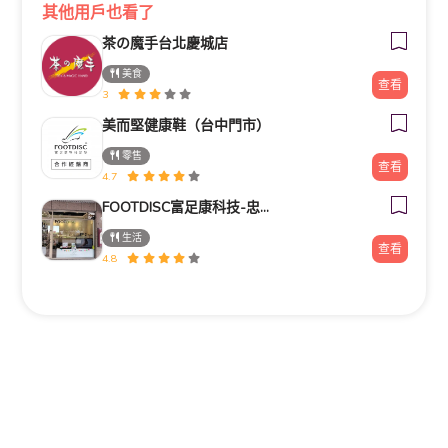
其他用戶也看了
茶の魔手台北慶城店
美食
查看
3
美而堅健康鞋（台中門市）
零售
查看
4.7
FOOTDISC富足康科技-忠孝直營門市
生活
查看
4.8