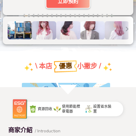
立即預約
優惠
\ 本店
小撇步 /
團體特約折扣優惠
使用節能標
設置省水裝
資源回收
章電器
置
查看本店特約名單
商家介紹
/ Introduction