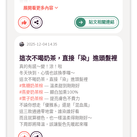
靈魂。
這款髮色同時具有「強大的磁場與財運」
展開看更多內容
閃閃發亮的髮絲，讓妳在社交場合中「吸金」也「吸
睛」喔！
貼文相關連結
--
#射手座
｜亞麻金
熱愛自由、不喜歡被束縛的射手，最適合輕盈感十足
2025-12-04 14:35
的亞麻金。
象徵妳隨時準備好開啟一場異國冒險，讓整個人顯得
這次不喝奶茶，直接「染」進頭髮裡
神采奕奕～
而這種明亮色調能開啟妳的冒險雷達！
真的有感～變！涼！啦
新年有機會接到來自遠方的驚喜邀請，或是在旅途中
冬天快到、心情也該換季囉～
遇見命定的人事物唷
這次不喝奶茶，直接「染」進頭髮裡
．﹒‧°∴°☆．﹒‧°∴°﹒☆°．﹒‧°∴°
#焦糖奶茶棕
— 溫柔甜到剛剛好
更多星座配色
#燕麥奶茶棕
— 顯白加乘100%
「用初春特調‧2026染出你的好運！」
#栗子奶茶棕
— 提亮膚色不費力
https://www.milanhair.com.tw/column/detail/84/
不論你想走「優雅系」還是「混血風」
這三款通通零地雷、誰染誰好看
| 米蘭時尚髮型長女旗艦店 |
#短髮造型
#長髮髮型
而且就算褪色，也一樣溫柔得剛剛好～
台南市東區長榮路二段137號1樓
下周即將降溫，該讓髮色先暖起來囉
營業時間 每周二至六 中午12:00～晚上9:00