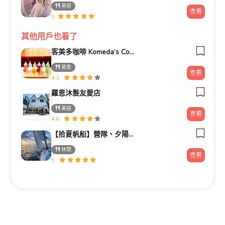
美容
查看
5
其他用戶也看了
客美多咖啡 Komeda‘s Coffee - 台南小北店
美食
查看
4.2
蘿恩沐髮友愛店
美容
查看
4.6
【拾夏帆船】營隊、夕陽團、包船、客製化帆船體驗（預約制）
休閒
查看
5