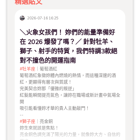
精選貼文
2026-07-16 16:25
＼火象女孩們！ 妳們的能量準備好
在 2026 爆發了嗎？／ 針對牡羊、
獅子、射手的特質，我們特調3款絕
對不撞色的開運指南
#牡羊座
｜葡萄酒紅
葡萄酒紅象徵妳體內燃燒的熱情，而這種深邃的酒
紅，更顯得有層次與質感！
完美契合妳那「優雅的叛逆」
紅髮能瞬間提亮氣色，讓妳在職場或新計畫中氣場全
開
吸引能看懂妳才華的貴人主動敲門！
--
#獅子座
｜亮金銅
妳生來就該是焦點！
亮金銅色調充滿了陽光的力量，就像妳大方、自信的