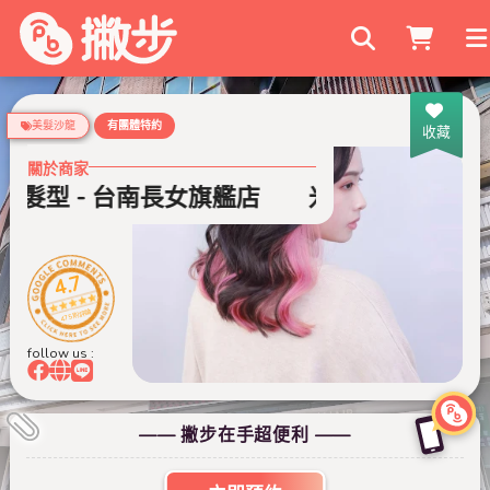
搜尋商家
美髮沙龍
有團體特約
收藏
關於商家
髮型 - 台南長女旗艦店
米蘭時尚髮型 - 
4.7
475 則評論
follow us :
—— 撇步在手超便利 ——