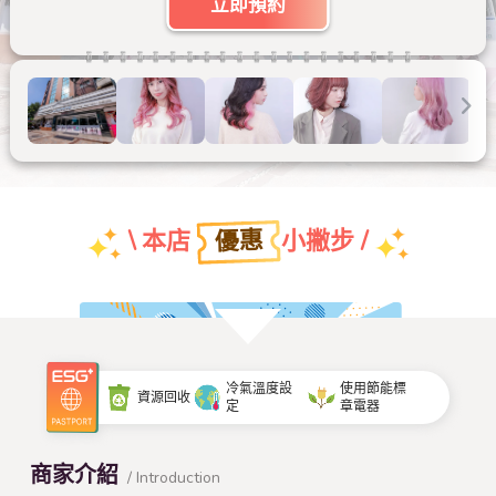
立即預約
優惠
\ 本店
小撇步 /
團體特約折扣優惠
冷氣溫度設
使用節能標
資源回收
定
章電器
查看本店特約名單
商家介紹
/ Introduction