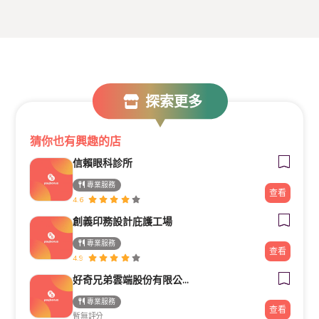
探索更多
猜你也有興趣的店
信賴眼科診所
專業服務
查看
4.6
創義印務設計庇護工場
專業服務
查看
4.9
好奇兄弟雲端股份有限公司｜Google行銷導客顧問・高雄台南行銷顧問
專業服務
查看
暫無評分