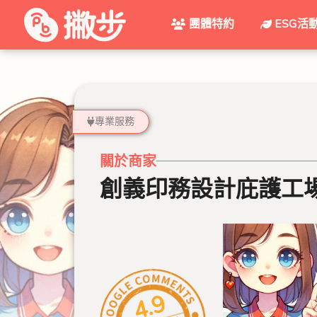
團體特約
ESG活
專業服務
關於商家
創義印務設計庇護工
4.9