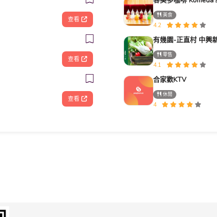
美食
查看
4.2
有幾園-正直村 中興
零售
查看
4.1
合家歡KTV
休閒
查看
4