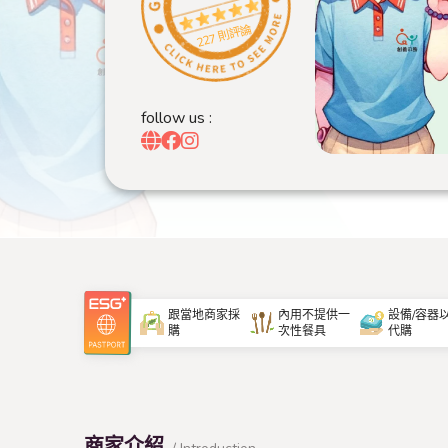
227 則評論
follow us :
跟當地商家採
內用不提供一
設備/容器
購
次性餐具
代購
商家介紹