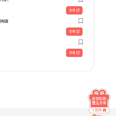
客美多咖啡 Komeda‘s Coffee - 台南小北店
查看
新村店
查看
查看
累積點數
登入
查看
5 點換