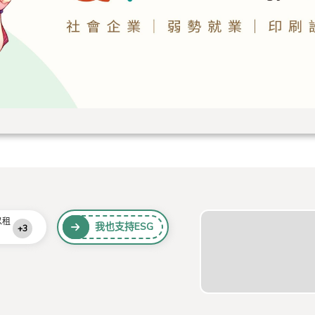
以租
我也支持ESG
+3