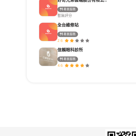
好奇兄弟雲端股份有限公司｜Google行銷導客顧問・高雄台南行銷顧問
專業服務
暫無評分
全台維修站
專業服務
2.6
信賴眼科診所
專業服務
4.6