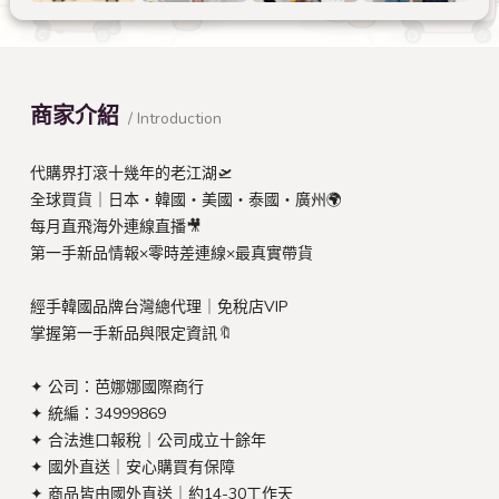
商家介紹
/ Introduction
代購界打滾十幾年的老江湖🛫
全球買貨｜日本・韓國・美國・泰國・廣州🌍
每月直飛海外連線直播🎥
第一手新品情報×零時差連線×最真實帶貨
經手韓國品牌台灣總代理｜免稅店VIP
掌握第一手新品與限定資訊🔖
✦ 公司：芭娜娜國際商行
✦ 統編：34999869
✦ 合法進口報稅｜公司成立十餘年
✦ 國外直送｜安心購買有保障
✦ 商品皆由國外直送｜約14-30工作天