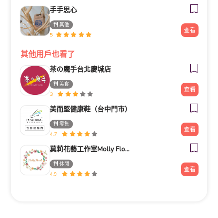
手手思心
其他
查看
5
其他用戶也看了
茶の魔手台北慶城店
美食
查看
3
美而堅健康鞋（台中門市）
零售
查看
4.7
莫莉花藝工作室Molly Florist
休閒
查看
4.9