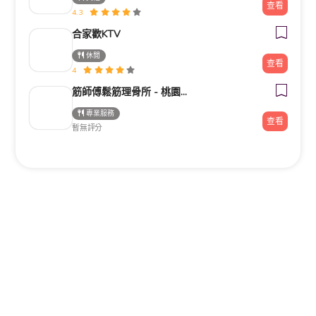
查看
4.3
合家歡KTV
休閒
查看
4
筋師傅鬆筋理骨所 - 桃園整復/推拿/民俗療法/整骨
專業服務
查看
暫無評分