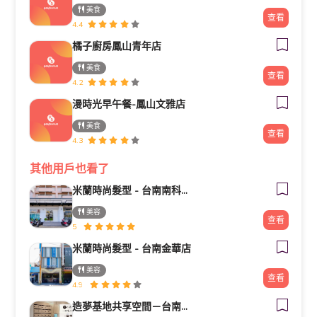
美食
查看
4.4
橘子廚房鳳山青年店
美食
查看
4.2
漫時光早午餐-鳳山文雅店
美食
查看
4.3
其他用戶也看了
米蘭時尚髮型 - 台南南科新市旗艦店
美容
查看
5
米蘭時尚髮型 - 台南金華店
美容
查看
4.9
造夢基地共享空間－台南火車站站前館