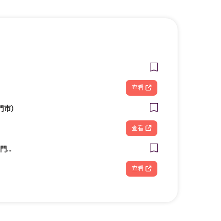
查看
門市）
查看
古都電腦通訊維修-金門電腦筆電維修/安裝/重灌/資料救援/電腦零件推薦
查看