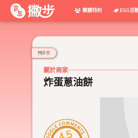
團體特約
ESG活
美食
關於商家
炸蛋蔥油餅
4.5