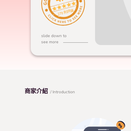
279 則評論
slide down to
see more
商家介紹
/ Introduction