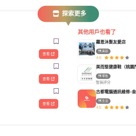
探索更多
其他用戶也看了
蘿恩沐髮友愛店
美容
查看
4.6
美而堅健康鞋（桃園
零售
查看
暫無評分
生活
查看
4.5