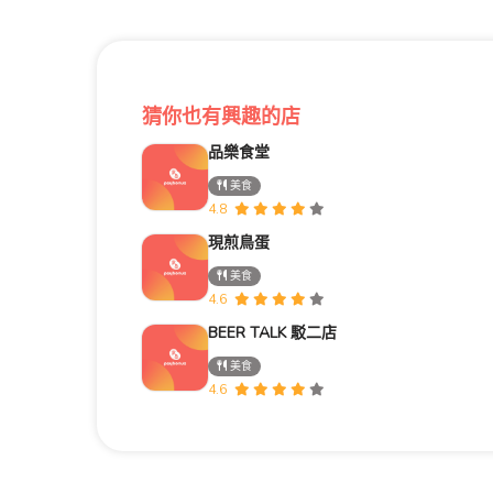
猜你也有興趣的店
品樂食堂
美食
4.8
現煎鳥蛋
美食
4.6
BEER TALK 駁二店
美食
4.6