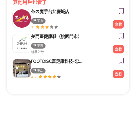
其他用戶也看了
茶の魔手台北慶城店
美食
查看
3
美而堅健康鞋（桃園門市）
零售
查看
暫無評分
FOOTDISC富足康科技-忠孝直營門市
生活
查看
4.8