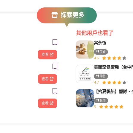
探索更多
其他用戶也看了
寓永恆
美食
查看
4.5
美而堅健康鞋（台中
零售
查看
4.7
休閒
查看
5