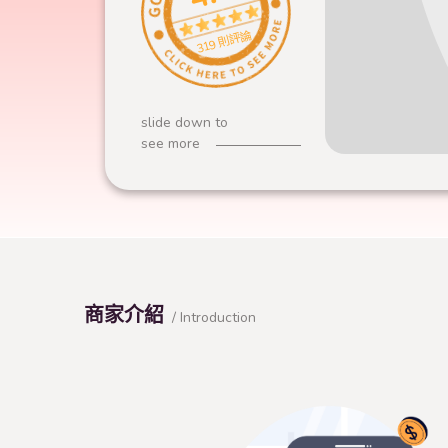
319 則評論
slide down to
see more
商家介紹
/ Introduction