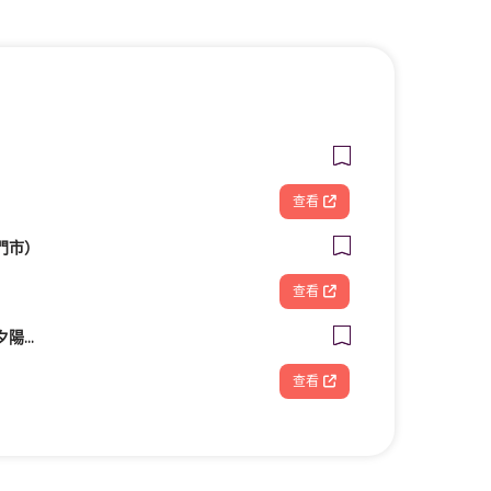
查看
門市）
查看
【拾夏帆船】營隊、夕陽團、包船、客製化帆船體驗（預約制）
查看