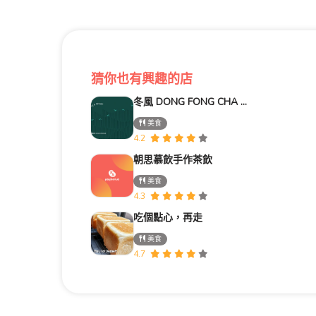
猜你也有興趣的店
冬風 DONG FONG CHA 冬瓜茶專賣店
美食
4.2
朝思慕飲手作茶飲
美食
4.3
吃個點心，再走
美食
4.7