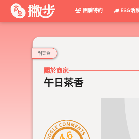
團體特約
ESG活
美食
關於商家
午日茶香
4.6