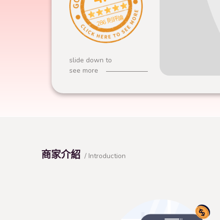
286 則評論
slide down to
see more
商家介紹
/ Introduction