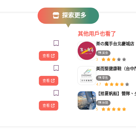
探索更多
其他用戶也看了
茶の魔手台北慶城店
美食
查看
3
美而堅健康鞋（台中
零售
查看
4.7
休閒
查看
5