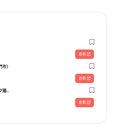
查看
門市）
查看
【拾夏帆船】營隊、夕陽團、包船、客製化帆船體驗（預約制）
查看