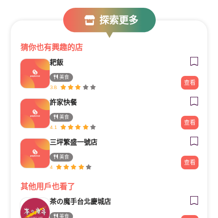
探索更多
猜你也有興趣的店
耙飯
美食
查看
3.8
許家快餐
美食
查看
4.1
三坪繁盛一號店
美食
查看
4
其他用戶也看了
茶の魔手台北慶城店
美食