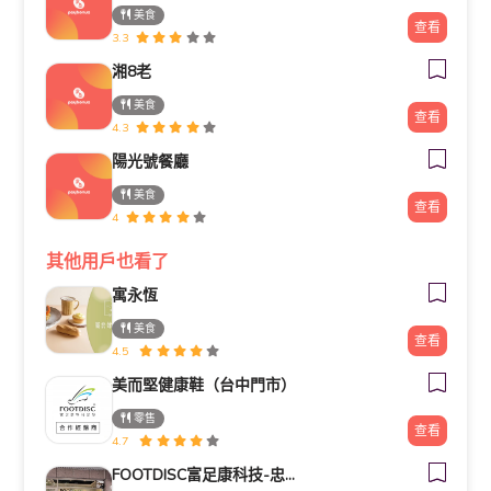
美食
查看
3.3
湘8老
美食
查看
4.3
陽光號餐廳
美食
查看
4
其他用戶也看了
寓永恆
美食
查看
4.5
美而堅健康鞋（台中門市）
零售
查看
4.7
FOOTDISC富足康科技-忠孝直營門市