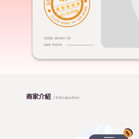
80 則評論
slide down to
see more
商家介紹
/ Introduction