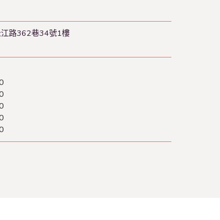
江路362巷34號1樓
0
0
0
0
0