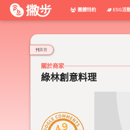
團體特約
ESG活
美食
關於商家
綠林創意料理
4.9