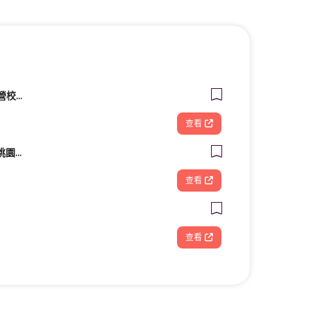
Live互動美語 高雄直營校｜幼兒美語班｜小一先修班｜兒童美語班｜自然發音班｜全民英檢班｜課輔班
查看
筋師傅鬆筋理骨所 - 桃園整復/推拿/民俗療法/整骨
查看
查看