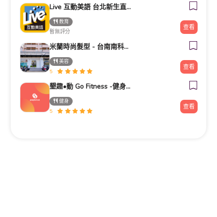
Live 互動美語 台北新生直營校 小一先修｜幼兒美語班｜兒童美語班｜自然發音班｜全民英檢班｜
教育
查看
暫無評分
米蘭時尚髮型 - 台南南科新市旗艦店
美容
查看
5
墾趣•動 Go Fitness -健身房推薦|器械皮拉提斯|瑜珈|銀髮族運動|肌力訓練|私人教練|企業包班|台北中山區|捷運南京
健身
查看
5