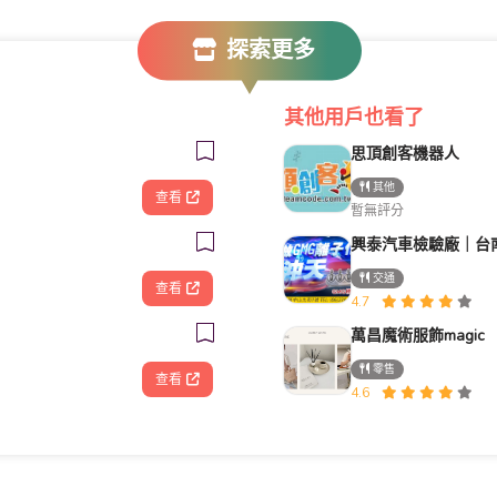
探索更多
其他用戶也看了
思頂創客機器人
其他
查看
暫無評分
交通
查看
4.7
萬昌魔術服飾magic
零售
查看
4.6