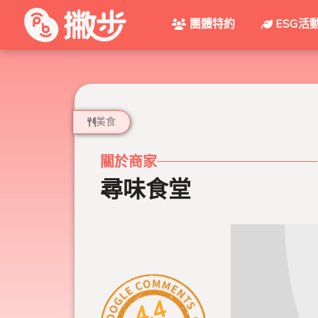
團體特約
ESG活
美食
關於商家
尋味食堂
4.4