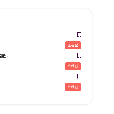
查看
興泰汽車檢驗廠｜台南驗車｜修車｜汽車保養《路馳揚歸仁店》
查看
查看