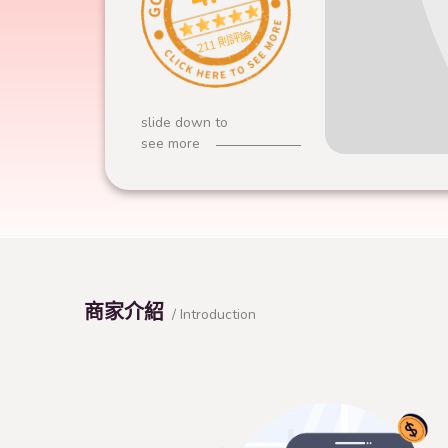
211 則評論
slide down to
see more
商家介紹
/ Introduction