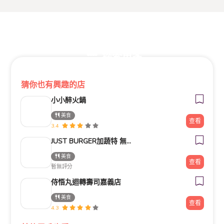
探索更多
猜你也有興趣的店
小小醉火鍋
美食
查看
3.4
JUST BURGER加蔬特 無肉蔬食漢堡
美食
查看
暫無評分
侍悟丸迴轉壽司嘉義店
美食
查看
4.3