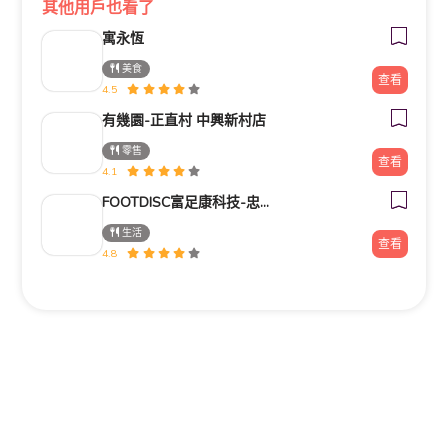
其他用戶也看了
寓永恆
美食
查看
4.5
有幾園-正直村 中興新村店
零售
查看
4.1
FOOTDISC富足康科技-忠孝直營門市
生活
查看
4.8