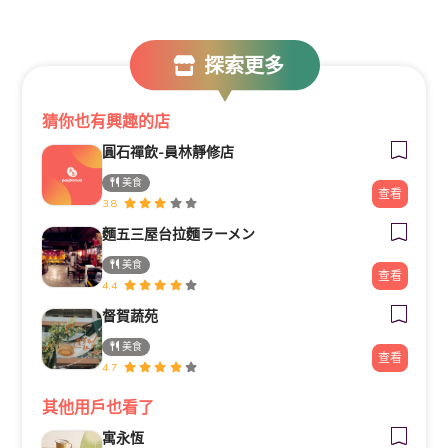
探索更多
猜你也有興趣的店
圓石禪飲-員林靜修店
美食
查看
3.8
麵五三屋台拉麵ラーメン
美食
查看
4.4
督賀蔬苑
美食
查看
4.7
其他用戶也看了
寓永恆