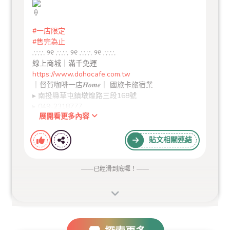
#一店限定
#售完為止
∴∵∴ ୨୧ ∴∵∴ ୨୧ ∴∵∴ ୨୧ ∴∵∴
線上商城｜滿千免運
https://www.dohocafe.com.tw
｜督賀咖啡一店𝑯𝒐𝒎𝒆｜ 國旅卡旅宿業
▸ 南投縣草屯鎮墩煌路三段168號
▸ 049-2318777
展開看更多內容
｜督賀咖啡二店𝑺𝒕𝒂𝒕𝒊𝒐𝒏 ｜ 國旅卡餐飲業
▸ 南投縣草屯鎮民權東街97號
▸ 049-2392797
貼文相關連結
——
已經滑到底囉！
——