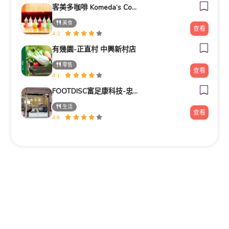
客美多咖啡 Komeda‘s Coffee - 台南小北店
美食
查看
4.2
有幾園-正直村 中興新村店
零售
查看
4.1
FOOTDISC富足康科技-忠孝直營門市
生活
查看
4.8