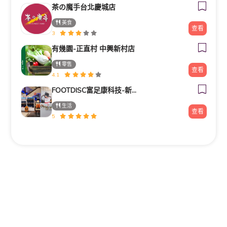
茶の魔手台北慶城店
美食
查看
3
有幾園-正直村 中興新村店
零售
查看
4.1
FOOTDISC富足康科技-新光三越-桃園站前店
生活
查看
5