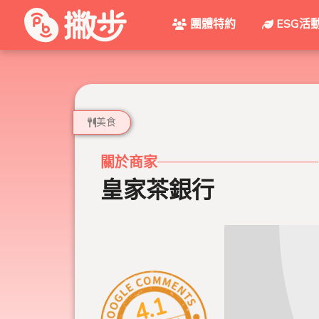
團體特約
ESG活
美食
關於商家
皇家茶銀行
4.1