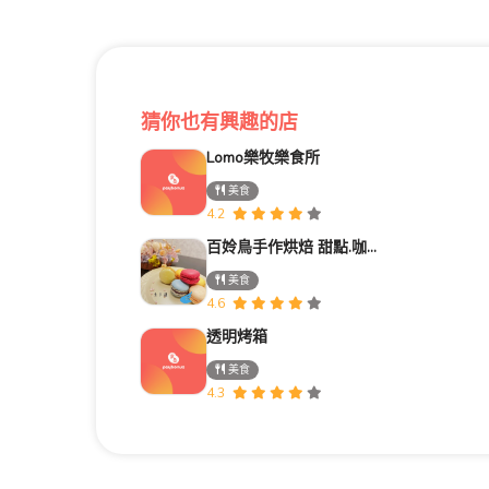
猜你也有興趣的店
Lomo樂牧樂食所
美食
4.2
百姈鳥手作烘焙 甜點.咖啡.,司康,馬卡龍、手工蛋捲專賣店
美食
4.6
透明烤箱
美食
4.3