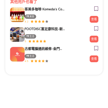
其他用戶也看了
客美多咖啡 Komeda‘s Coffee - 台南小北店
美食
查看
4.2
FOOTDISC富足康科技-新光三越-桃園站前店
生活
查看
5
古都電腦通訊維修-金門電腦筆電維修/安裝/重灌/資料救援/電腦零件推薦
生活
查看
4.5