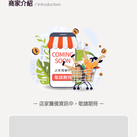
商家介紹
/ Introduction
－ 店家籌備資訊中，敬請期待 －