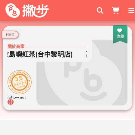
搜尋商家
美食
收藏
關於商家
波島嶼紅茶(台中黎明店)
萬波島嶼紅茶(台
3.5
285 則評論
follow us :