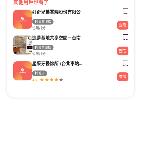
其他用戶也看了
好奇兄弟雲端股份有限公司｜Google行銷導客顧問・高雄台南行銷顧問
專業服務
查看
暫無評分
造夢基地共享空間－台南火車站站前館
專業服務
查看
暫無評分
星采牙醫診所 (台北車站館前)
健康
查看
4.8