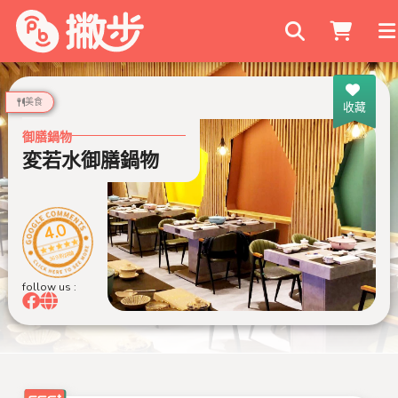
搜尋商家
美食
收藏
御膳鍋物
変若水御膳鍋物
4.0
369 則評論
follow us :