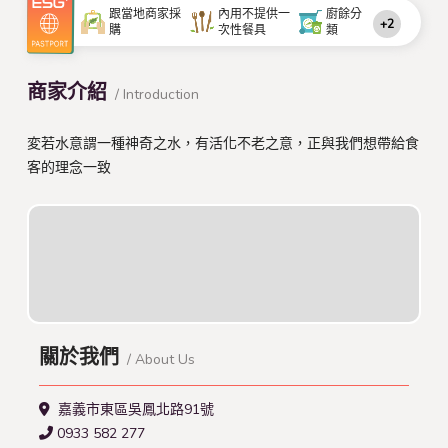
跟當地商家採
內用不提供一
廚餘分
+2
購
次性餐具
類
商家介紹
/ Introduction
変若水意謂一種神奇之水，有活化不老之意，正與我們想帶給食
客的理念一致
關於我們
/ About Us
嘉義市東區吳鳳北路91號
0933 582 277