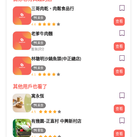
三哥肉乾、肉鬆食品行
美食
查看
4.6
老爹牛肉麵
美食
查看
暫無評分
林聰明沙鍋魚頭(中正總店)
美食
查看
4.1
其他用戶也看了
寓永恆
美食
查看
4.5
有幾園-正直村 中興新村店
零售
查看
4.1