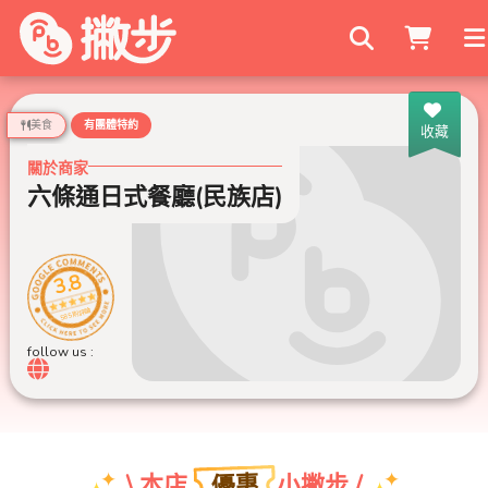
搜尋商家
美食
有團體特約
收藏
關於商家
六條通日式餐廳(民族店)
3.8
585 則評論
follow us :
優惠
\ 本店
小撇步 /