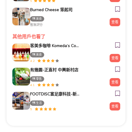
5
Burned Cheese 笨起司
美食
查看
暫無評分
其他用戶也看了
客美多咖啡 Komeda‘s Coffee - 台南小北店
美食
查看
4.2
有幾園-正直村 中興新村店
零售
查看
4.1
FOOTDISC富足康科技-新光三越-桃園站前店
生活
查看
5