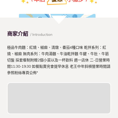
團體特約折扣優惠
商家介紹
/ Introduction
查看本店特約名單
極品牛肉麵：紅燒、椒麻、清燉、番茄4種口味 乾拌系列：紅
燒、椒麻 無肉系列：牛肉湯麵、牛油乾拌麵 牛腱、牛肚、牛筋
切盤 採套餐制附贈2個小菜以及一杯飲料 週一店休 二-日營業時
間11:30-19:30 如餐點賣完會提早休息 老王中年斜槓營業時間請
參照粉絲專頁公佈"