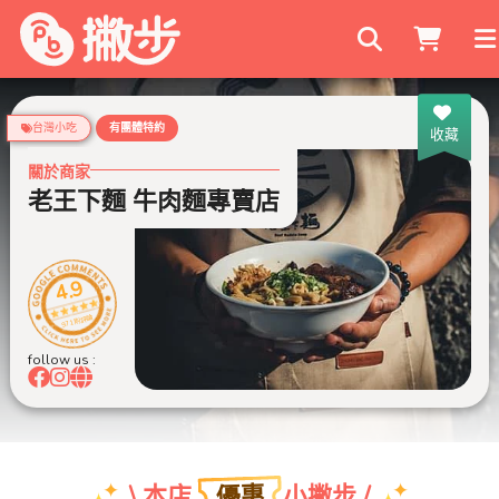
搜尋商家
台灣小吃
有團體特約
收藏
關於商家
老王下麵 牛肉麵專賣店
4.9
971 則評論
follow us :
優惠
\ 本店
小撇步 /