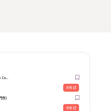
客美多咖啡 Komeda‘s Coffee - 台南小北店
查看
門市）
查看