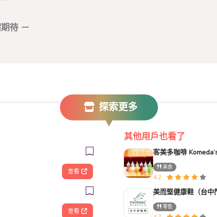
期待 －
探索更多
其他用戶也看了
美食
查看
4.2
美而堅健康鞋（台中
零售
查看
4.7