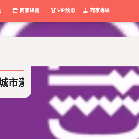
動
商家總覽
VIP護照
商家專區
er城市漢堡卓蘭中正店