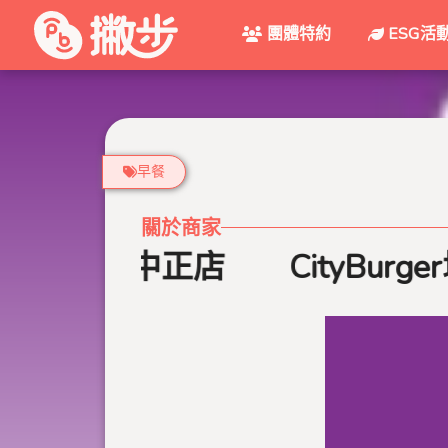
團體特約
ESG活
早餐
關於商家
城市漢堡卓蘭中正店
CityBurg