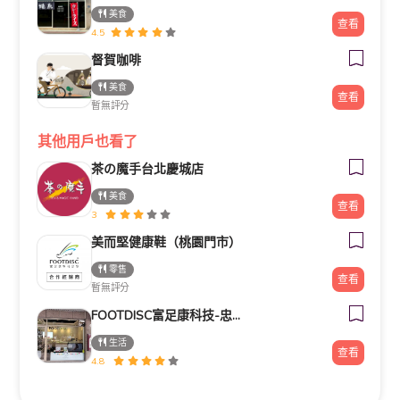
美食
查看
4.5
督賀咖啡
美食
查看
暫無評分
其他用戶也看了
茶の魔手台北慶城店
美食
查看
3
美而堅健康鞋（桃園門市）
零售
查看
暫無評分
FOOTDISC富足康科技-忠孝直營門市
生活
查看
4.8