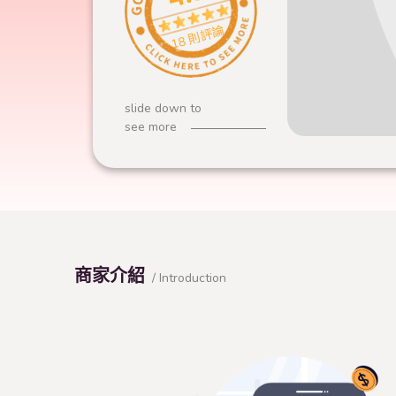
18 則評論
slide down to
see more
商家介紹
/ Introduction