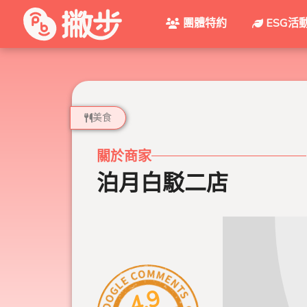
團體特約
ESG活
美食
關於商家
泊月白駁二店
4.9