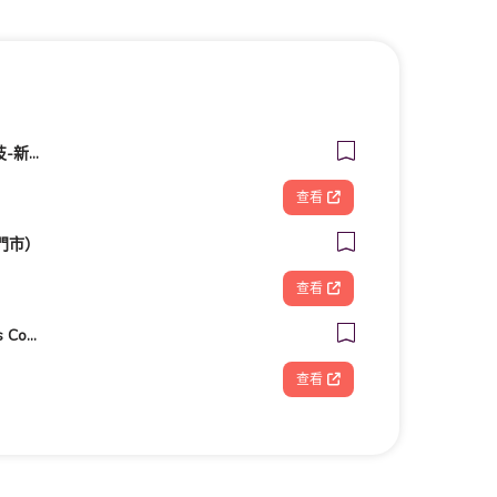
FOOTDISC富足康科技-新光三越-西門店
查看
門市）
查看
客美多咖啡 Komeda‘s Coffee - 台南小北店
查看