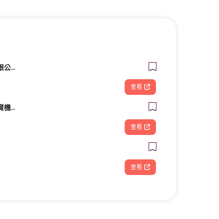
好奇兄弟雲端股份有限公司｜Google行銷導客顧問・高雄台南行銷顧問
查看
KYMCO 光陽機車 啟賢機車行
查看
查看