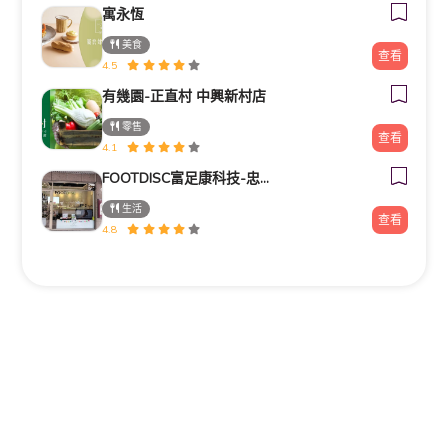
寓永恆
美食
查看
4.5
有幾園-正直村 中興新村店
零售
查看
4.1
FOOTDISC富足康科技-忠孝直營門市
生活
查看
4.8