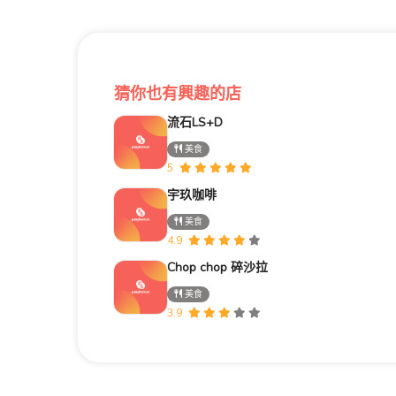
猜你也有興趣的店
流石LS+D
美食
5
宇玖咖啡
美食
4.9
Chop chop 碎沙拉
美食
3.9