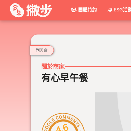
團體特約
ESG活
美食
關於商家
有心早午餐
4.6