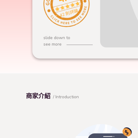
42 則評論
slide down to
see more
商家介紹
/ Introduction