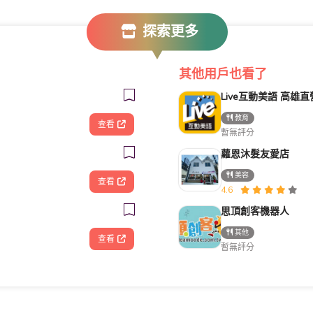
探索更多
其他用戶也看了
教育
查看
暫無評分
蘿恩沐髮友愛店
美容
查看
4.6
思頂創客機器人
其他
查看
暫無評分