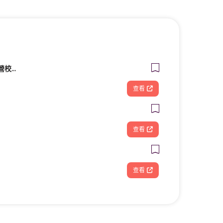
Live互動美語 高雄直營校｜幼兒美語班｜小一先修班｜兒童美語班｜自然發音班｜全民英檢班｜課輔班
查看
查看
查看