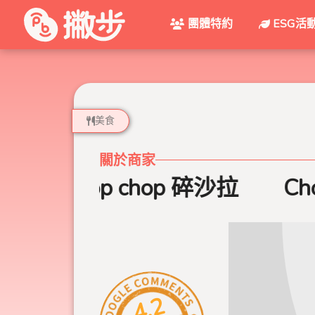
團體特約
ESG活
美食
關於商家
Chop chop 碎沙拉
Cho
4.2