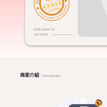
238 則評論
slide down to
see more
商家介紹
/ Introduction