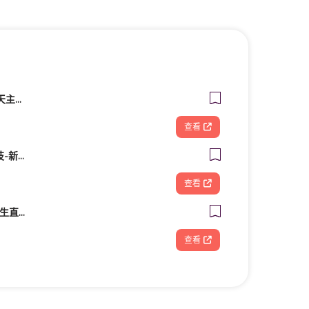
財團法人台南市私立天主教瑞復益智中心
查看
FOOTDISC富足康科技-新光三越-桃園站前店
查看
Live 互動美語 台北新生直營校 小一先修｜幼兒美語班｜兒童美語班｜自然發音班｜全民英檢班｜
查看