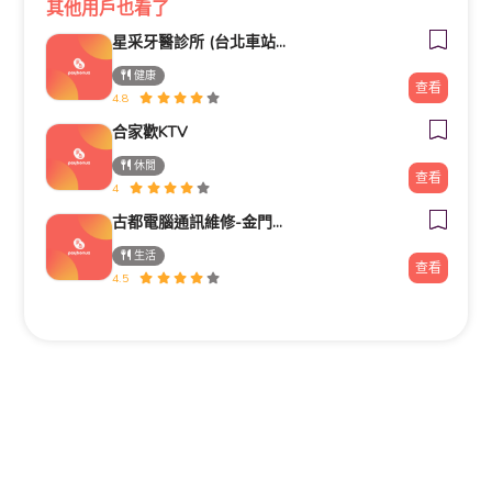
其他用戶也看了
星采牙醫診所 (台北車站館前)
健康
查看
4.8
合家歡KTV
休閒
查看
4
古都電腦通訊維修-金門電腦筆電維修/安裝/重灌/資料救援/電腦零件推薦
生活
查看
4.5